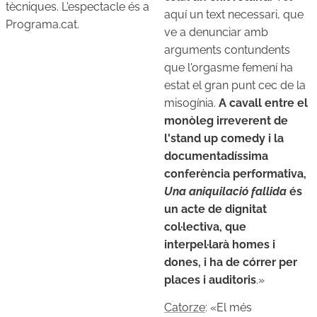
tècniques. L'espectacle és a
aquí un text necessari, que
Programa.cat.
ve a denunciar amb
arguments contundents
que l'orgasme femení ha
estat el gran punt cec de la
misogínia.
A cavall entre el
monòleg irreverent de
l'stand up comedy i la
documentadíssima
conferència performativa,
Una aniquilació fallida
és
un acte de dignitat
col·lectiva, que
interpel·larà homes i
dones, i ha de córrer per
places i auditoris
.»
Catorze
: «
El més