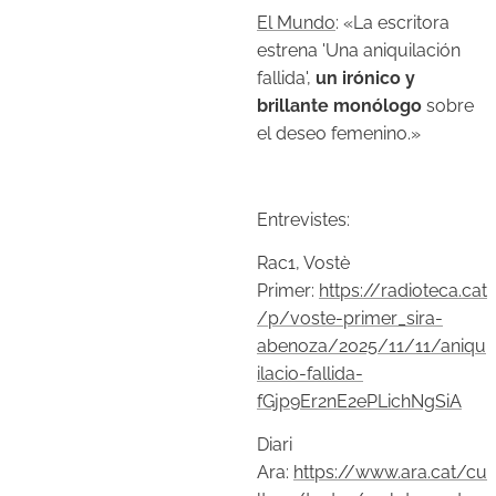
El Mundo
: «La escritora
estrena 'Una aniquilación
fallida',
un irónico y
brillante monólogo
sobre
el deseo femenino.»
Entrevistes:
Rac1, Vostè
Primer:
https://radioteca.cat
/p/voste-primer_sira-
abenoza/2025/11/11/aniqu
ilacio-fallida-
fGjp9Er2nE2ePLichNgSiA
Diari
Ara:
https://www.ara.cat/cu