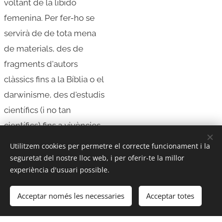
voltant de la libido
femenina. Per fer-ho se
servirà de de tota mena
de materials, des de
fragments d'autors
clàssics fins a la Bíblia o el
darwinisme, des d'estudis
científics (i no tan
científics) fins a vivències
de primera mà, en aquest
Utilitzem cookies per permetre el correcte funcionament i la
monòleg conferenciat
seguretat del nostre lloc web, i per oferir-te la millor
experiència d'usuari possible.
inclassificable en el que
tot hi cap: frustracions
Acceptar només les necessaries
Acceptar totes
personals, projeccions
literàries masculines,