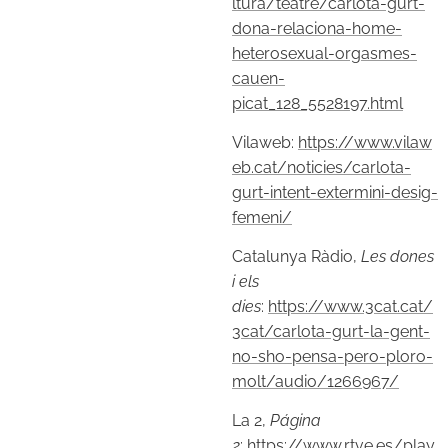
ltura/teatre/carlota-gurt-
dona-relaciona-home-
heterosexual-orgasmes-
cauen-
picat_128_5528197.html
Vilaweb:
https://www.vilaw
eb.cat/noticies/carlota-
gurt-intent-extermini-desig-
femeni/
Catalunya Ràdio,
Les dones
i els
dies
:
https://www.3cat.cat/
3cat/carlota-gurt-la-gent-
no-sho-pensa-pero-ploro-
molt/audio/1266967/
La 2,
Página
2
:
https://www.rtve.es/play