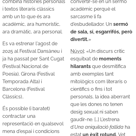
combina històries personals
convertir-se en un sermó
i textos literaris clàssics
acadèmic perquè el
amb un to que és ara
sarcasme li fa
acadèmic, ara humorístic,
d'esbudellador. Un
sermó
ara dramàtic, ara personal.
de sala, sí, esgarrifós, però
divertit.
»
Es va estrenar l'agost de
2025 al Festival Dansàneu i
Núvol
: «Un discurs crític
ja ha passat per Sant Cugat
esquitxat de
moments
(Festival Nacional de
hilarants
que desmitifica
Poesia), Girona (Festival
amb exemples tant
Temporada Alta) i
mitològics com literaris o
Barcelona (Festival
científics o fins i tot
Clàssics)..
personals, la idea aberrant
que les dones no tenen
És possible (i baratet)
desig sexual ni saben
contractar una
gaudir-ne. […] L'estrena
representació en qualsevol
d'
Una aniquilació fallida
ha
mena d'espai i condicions
estat
un èxit rotund.
Vet