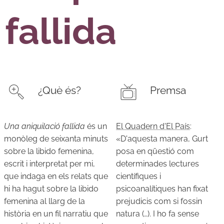
fallida
¿Què és?
Premsa
Una aniquilació fallida
és un
El Quadern d'El País
:
monòleg de seixanta minuts
«D'aquesta manera, Gurt
sobre la libido femenina,
posa en qüestió com
escrit i interpretat per mi,
determinades lectures
que indaga en els relats que
científiques i
hi ha hagut sobre la libido
psicoanalítiques han fixat
femenina al llarg de la
prejudicis com si fossin
història en un fil narratiu que
natura (…). I ho fa sense