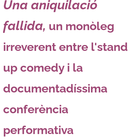
Una aniquilació
fallida,
u
n monòleg
irreverent entre l'stand
up comedy i la
documentadíssima
conferència
performativa