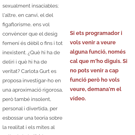
sexualment insaciables;
l'altre, en canvi, el del
figaflorisme, ens vol
Si ets programador i
convèncer que el desig
vols venir a veure
femení és dèbil o fins i tot
alguna funció, només
inexistent. ¿Què hi ha de
cal que m'ho diguis. Si
deliri i què hi ha de
no pots venir a cap
veritat? Carlota Gurt es
funció però ho vols
proposa investigar-ho en
veure, demana'm el
una aproximació rigorosa,
vídeo.
però també insolent,
personal i divertida, per
esbossar una teoria sobre
la realitat i els mites al