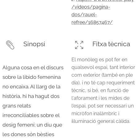
/videos/pagina-
dos/rauel-
refree/16857467/
Sinopsi
Fitxa tècnica
El monòleg es pot fer en
Alguna cosa en el discurs
qualsevol espai, tant interior
com exterior (també en ple
sobre la libido femenina
dia), i no té cap requeriment
no encaixa. Al llarg de la
tècnic, si bé, en funció de
història, hi ha hagut dos
l'aforament i les mides de
grans relats
l'espai, pot ser necessari un
micròfon inalàmbric i
irreconciliables sobre el
il·luminació general càlida.
desig femení; un diu que
les dones són bèsties